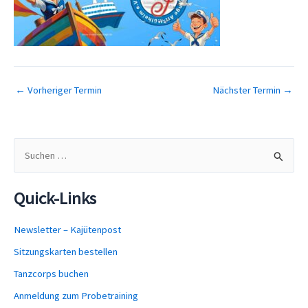
←
Vorheriger Termin
Nächster Termin
→
S
u
c
Quick-Links
h
e
Newsletter – Kajütenpost
n
Sitzungskarten bestellen
n
Tanzcorps buchen
a
Anmeldung zum Probetraining
c