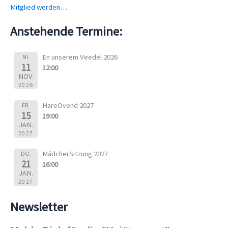
Mitglied werden…
h
Anstehende Termine:
:
En unserem Veedel 2026
MI.
11
12:00
NOV.
2026
HäreOvend 2027
FR.
15
19:00
JAN.
2027
MädcherSitzung 2027
DO.
21
16:00
JAN.
2027
Newsletter