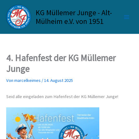
Zum
KG Müllemer Junge - Alt-
Inhalt
springen
Mülheim e.V. von 1951
4. Hafenfest der KG Müllemer
Junge
Von
marcelkeimes
/
14. August 2025
Seid alle eingeladen zum Hafenfest der KG Müllemer Junge!