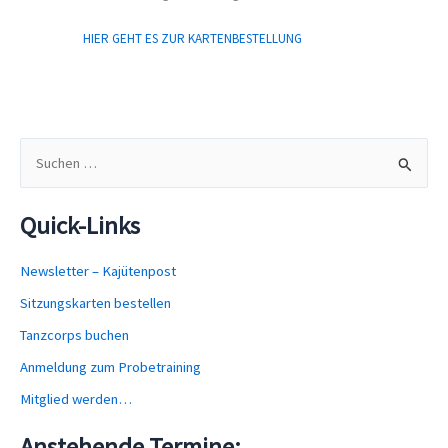
HIER GEHT ES ZUR KARTENBESTELLUNG
S
u
c
Quick-Links
h
e
Newsletter – Kajütenpost
n
Sitzungskarten bestellen
n
Tanzcorps buchen
a
Anmeldung zum Probetraining
c
Mitglied werden…
h
Anstehende Termine:
: