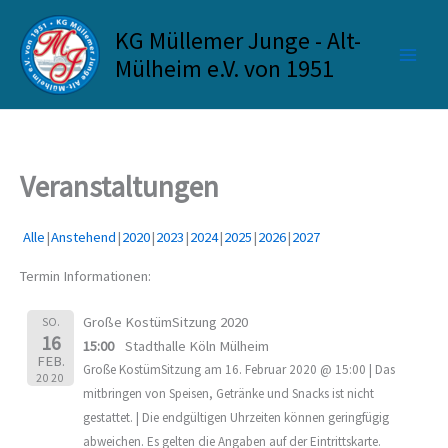
Zum
KG Müllemer Junge - Alt-
Inhalt
springen
Mülheim e.V. von 1951
Veranstaltungen
Alle
Anstehend
2020
2023
2024
2025
2026
2027
Termin Informationen:
Große KostümSitzung 2020
SO.
16
15:00
Stadthalle Köln Mülheim
FEB.
Große KostümSitzung am 16. Februar 2020 @ 15:00 | Das
2020
mitbringen von Speisen, Getränke und Snacks ist nicht
gestattet. | Die endgültigen Uhrzeiten können geringfügig
abweichen. Es gelten die Angaben auf der Eintrittskarte.