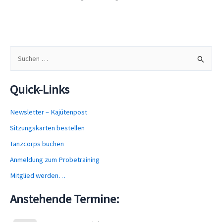
S
u
c
Quick-Links
h
e
Newsletter – Kajütenpost
n
Sitzungskarten bestellen
n
Tanzcorps buchen
a
Anmeldung zum Probetraining
c
Mitglied werden…
h
Anstehende Termine:
: