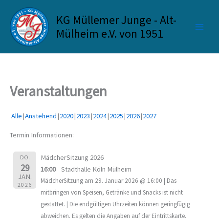
Zum
KG Müllemer Junge - Alt-
Inhalt
springen
Mülheim e.V. von 1951
Veranstaltungen
Alle
Anstehend
2020
2023
2024
2025
2026
2027
Termin Informationen:
MädcherSitzung 2026
DO.
29
16:00
Stadthalle Köln Mülheim
JAN.
MädcherSitzung am 29. Januar 2026 @ 16:00 | Das
2026
mitbringen von Speisen, Getränke und Snacks ist nicht
gestattet. | Die endgültigen Uhrzeiten können geringfügig
abweichen. Es gelten die Angaben auf der Eintrittskarte.